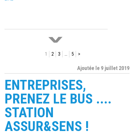
>
1
2
3
…
5
>
Ajoutée le 9 juillet 2019
Ajoutée le 27 mars 2020
ASSUR&SENS RESTE
ENTREPRISES,
DISPONIBLE PENDANT LE
CONFINEMENT
PRENEZ LE BUS ....
STATION
Les équipes d’Assur&Sens restent
dédiées à leurs clients durant cette
ASSUR&SENS !
[…]