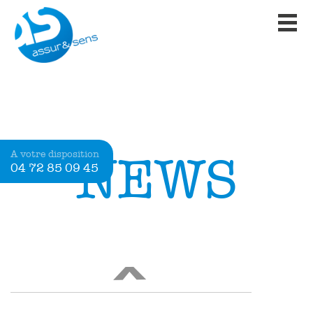
NEWS
A votre disposition
04 72 85 09 45
<