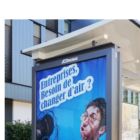
LIRE
Ajoutée le 17 mars 2020
ASSUR&SENS ACCOMPAGNE
SES CLIENTS PENDANT LE
CONFINEMENT
L’équipe d’Assur&Sens est prête pour
répondre aux besoins des entreprises
[…]
LIRE