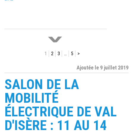
>
1
2
3
…
5
>
Ajoutée le 9 juillet 2019
Ajoutée le 27 mars 2020
ASSUR&SENS RESTE
SALON DE LA
DISPONIBLE PENDANT LE
CONFINEMENT
MOBILITÉ
ÉLECTRIQUE DE VAL
Les équipes d’Assur&Sens restent
dédiées à leurs clients durant cette
D'ISÈRE : 11 AU 14
[…]