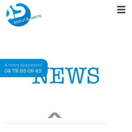
NEWS
A votre disposition
04 72 85 09 45
<