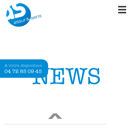
Ajoutée le 1 avril 2020
ASSUR&SENS ACCOMPAGNE
TRIP BIKE CAFÉ
Assur&Sens est fière d’accompagner
Trip Bike Café dans son activité […]
LIRE
NEWS
<