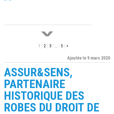
répondre aux besoins des entreprises
[…]
LIRE
>
1
2
3
…
5
>
Ajoutée le 9 mars 2020
ASSUR&SENS,
PARTENAIRE
HISTORIQUE DES
ROBES DU DROIT DE