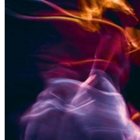
Ajoutée le 9 mars 2020
ASSUR&SENS, PARTENAIRE
HISTORIQUE DES ROBES DU
DROIT DE LA CONSTRUCTION
!
Assur&Sens vous attend à la
conférence des Robes du droit […]
LIRE
Ajoutée le 17 février 2020
LA MOBILITÉ URBAINE BY
FREEGÔNES
Upper*Bike et Upper*Car vous
attendent !