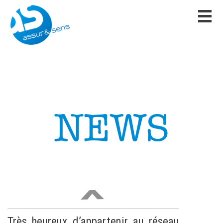
Ajoutée le 20 janvier 2020
ASSUR&SENS ET LE
MAGAZINE GREENTOUCH
Fiers d’être publiés dans le premier
magazine de la transition […]
LIRE
NEWS
<