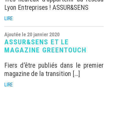
Ajoutée le 4 novembre 2019
ASSUR&SENS EST FIÈRE DE
PRÉSENTER SON NOUVEAU
PARTENARIAT
AVEC CMAMAISON.
Quand l’assurance et la construction
s’unissent ! Partageant des valeurs
[…]
LIRE
Ajoutée le 23 octobre 2019
GARDEZ LE MORAL ! AVEC
ASSUR&SENS, VOUS SEREZ
PROTÉGÉS DE LA PLUIE.