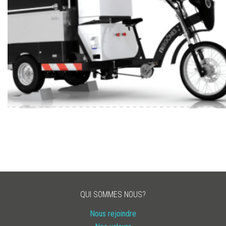
Ajoutée le 9 octobre 2019
VOUS VOULEZ DES BONNES
NOUVELLES ? ASSUR&SENS
VOUS ATTEND POUR ÉTUDIER
VOS PROJETS
PROFESSIONNELS.
Détrompez-vous ! L’automne est une
saison agréable. Vous voulez des […]
LIRE
Ajoutée le 24 juillet 2019
MERCI POUR VOS
COMMENTAIRES SI
QUI SOMMES NOUS?
BIENVEILLANTS !
Nous rejoindre