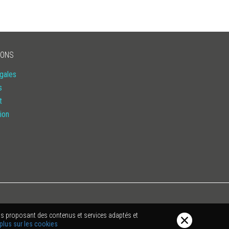
IONS
gales
s
t
ion
 vous proposant des contenus et services adaptés et
 plus sur les cookies