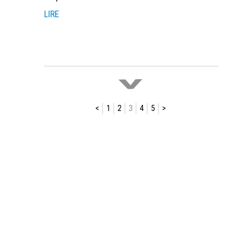
LIRE
>
<
1
2
3
4
5
>
Ajoutée le 9 juillet 2019
ASSUR&SENS EST VOTRE
ALTERNATIVE ASSURANCE !
Assur&Sens est votre alternative
assurance !
LIRE