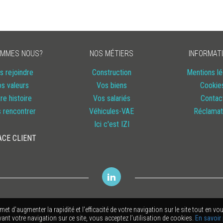
OMMES NOUS?
NOS MÉTIERS
INFORMAT
s rejoindre
Construction
Mentions lé
s valeurs
Vos biens
Cookie
re histoire
Vos salariés
Contac
 rencontrer
Véhicules-VAE
Réclamat
Ici c'est IZI
ACE CLIENT
rmet d’augmenter la rapidité et l’efficacité de votre navigation sur le site tout en
nt votre navigation sur ce site, vous acceptez l’utilisation de cookies.
En savoir