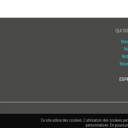
Ajoutée le 9 juillet 2019
SI VOUS VOYEZ UN OVNI DE
L’ASSURANCE DANS LA RUE,
QUI S
NE SOYEZ PAS TROUBLÉS
Nou
No
Si vous voyez un ovni de l’assurance
Not
dans la rue, […]
Nous
LIRE
ESP
-->
Ce site utilise des cookies. L’utilisation des cookies pe
personnalisés. En poursuiva