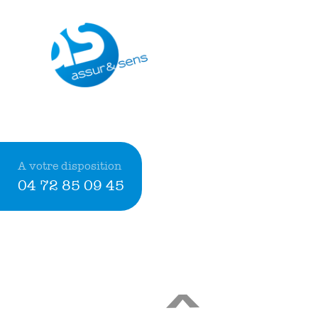
A votre disposition
04 72 85 09 45
<