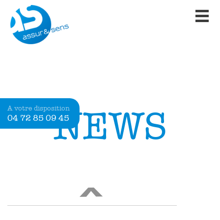
ASSUR&SENS EST ARRIVÉ !
LIRE
Ajoutée le 18 octobre 2017
BONJOUR TOUT LE MONDE !
Bienvenue dans WordPress. Ceci est
NEWS
votre premier article. Modifiez-le ou
[…]
LIRE
<