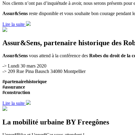
Nos clients n’ont pas d’inquiétude à avoir, nous serons présents pour e
Assur&Sens
reste disponible et vous souhaite bon courage pendant l
Lire la suite
Assur&Sens, partenaire historique des Robe
Assur&Sens
vous attend à la conférence des
Robes du droit de la c
-> Lundi 30 mars 2020
-> 209 Rue Pina Bausch 34080 Montpellier
#partenairehistorique
#assurance
#construction
Lire la suite
La mobilité urbaine BY Freegônes
Upper*Bike et Upper*Car vous attendent !