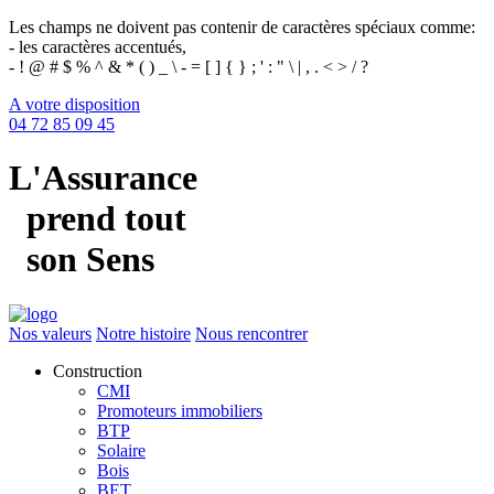
Les champs ne doivent pas contenir de caractères spéciaux comme:
- les caractères accentués,
- ! @ # $ % ^ & * ( ) _ \ - = [ ] { } ; ' : " \ | , . < > / ?
A votre disposition
04 72 85 09 45
L'Assurance
prend tout
son Sens
Nos valeurs
Notre histoire
Nous rencontrer
Construction
CMI
Promoteurs immobiliers
BTP
Solaire
Bois
BET