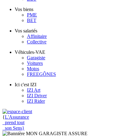
Vos biens
PME
BET
Vos salariés
Affinitaire
Collective
Véhicules-VAE
Garagiste
Voitures
Motos
FREEGÔNES
Ici c'est IZI
IZI Art
IZI Driver
IZI Rider
{
L'Assurance
prend tout
son Sens
}